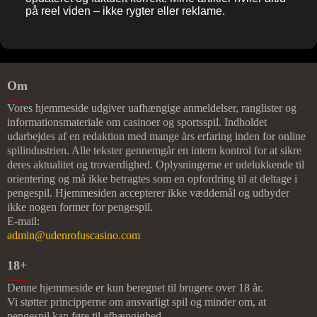
på reel viden – ikke rygter eller reklame.
Om
Vores hjemmeside udgiver uafhængige anmeldelser, ranglister og
informationsmateriale om casinoer og sportsspil. Indholdet
udarbejdes af en redaktion med mange års erfaring inden for online
spilindustrien. Alle tekster gennemgår en intern kontrol for at sikre
deres aktualitet og troværdighed. Oplysningerne er udelukkende til
orientering og må ikke betragtes som en opfordring til at deltage i
pengespil. Hjemmesiden accepterer ikke væddemål og udbyder
ikke nogen former for pengespil.
E-mail:
admin@udenrofuscasino.com
18+
Denne hjemmeside er kun beregnet til brugere over 18 år.
Vi støtter principperne om ansvarligt spil og minder om, at
pengespil kan føre til afhængighed.