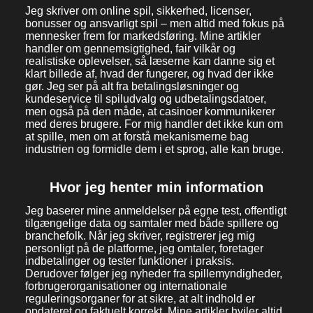
Jeg skriver om online spil, sikkerhed, licenser,
bonusser og ansvarligt spil – men altid med fokus på
mennesker frem for markedsføring. Mine artikler
handler om gennemsigtighed, fair vilkår og
realistiske oplevelser, så læserne kan danne sig et
klart billede af, hvad der fungerer, og hvad der ikke
gør. Jeg ser på alt fra betalingsløsninger og
kundeservice til spiludvalg og udbetalingsdatoer,
men også på den måde, at casinoer kommunikerer
med deres brugere. For mig handler det ikke kun om
at spille, men om at forstå mekanismerne bag
industrien og formidle dem i et sprog, alle kan bruge.
Hvor jeg henter min information
Jeg baserer mine anmeldelser på egne test, offentligt
tilgængelige data og samtaler med både spillere og
branchefolk. Når jeg skriver, registrerer jeg mig
personligt på de platforme, jeg omtaler, foretager
indbetalinger og tester funktioner i praksis.
Derudover følger jeg nyheder fra spillemyndigheder,
forbrugerorganisationer og internationale
reguleringsorganer for at sikre, at alt indhold er
opdateret og faktuelt korrekt. Mine artikler hviler altid