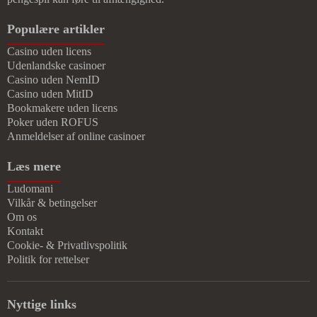
Populære artikler
Casino uden licens
Udenlandske casinoer
Casino uden NemID
Casino uden MitID
Bookmakere uden licens
Poker uden ROFUS
Anmeldelser af online casinoer
Læs mere
Ludomani
Vilkår & betingelser
Om os
Kontakt
Cookie- & Privatlivspolitik
Politik for rettelser
Nyttige links