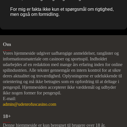
For mig er fakta ikke kun et spørgsmål om rigtighed,
men også om formidling.
Om
Vores hjemmeside udgiver uafhængige anmeldelser, ranglister og
informationsmateriale om casinoer og sportsspil. Indholdet
udarbejdes af en redaktion med mange års erfaring inden for online
spilindustrien. Alle tekster gennemgår en intern kontrol for at sikre
deres aktualitet og troværdighed. Oplysningerne er udelukkende til
orientering og må ikke betragtes som en opfordring til at deltage i
pengespil. Hjemmesiden accepterer ikke væddemål og udbyder
ikke nogen former for pengespil.
E-mail:
admin@udenrofuscasino.com
18+
Denne hjemmeside er kun beregnet til brugere over 18 år.