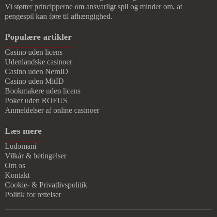
Vi støtter principperne om ansvarligt spil og minder om, at
pengespil kan føre til afhængighed.
Populære artikler
Casino uden licens
Udenlandske casinoer
Casino uden NemID
Casino uden MitID
Bookmakere uden licens
Poker uden ROFUS
Anmeldelser af online casinoer
Læs mere
Ludomani
Vilkår & betingelser
Om os
Kontakt
Cookie- & Privatlivspolitik
Politik for rettelser