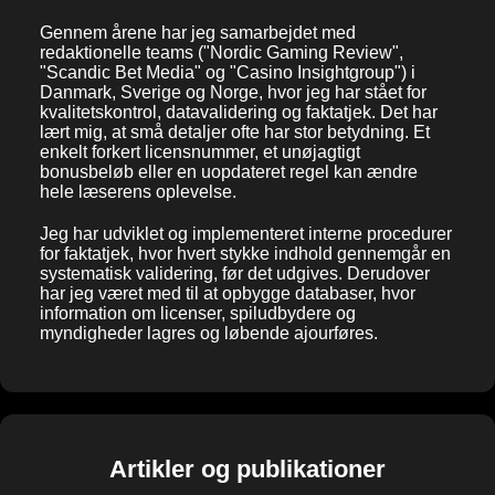
Gennem årene har jeg samarbejdet med
redaktionelle teams ("Nordic Gaming Review",
"Scandic Bet Media" og "Casino Insightgroup") i
Danmark, Sverige og Norge, hvor jeg har stået for
kvalitetskontrol, datavalidering og faktatjek. Det har
lært mig, at små detaljer ofte har stor betydning. Et
enkelt forkert licensnummer, et unøjagtigt
bonusbeløb eller en uopdateret regel kan ændre
hele læserens oplevelse.
Jeg har udviklet og implementeret interne procedurer
for faktatjek, hvor hvert stykke indhold gennemgår en
systematisk validering, før det udgives. Derudover
har jeg været med til at opbygge databaser, hvor
information om licenser, spiludbydere og
myndigheder lagres og løbende ajourføres.
Artikler og publikationer