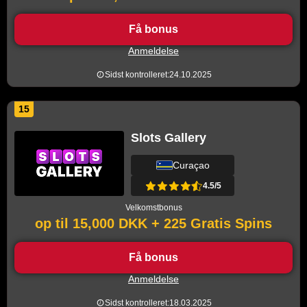
Få bonus
Anmeldelse
Sidst kontrolleret:24.10.2025
15
Slots Gallery
Curaçao
4.5/5
Velkomstbonus
op til 15,000 DKK + 225 Gratis Spins
Få bonus
Anmeldelse
Sidst kontrolleret:18.03.2025