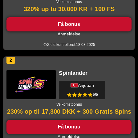
Velkomstbonus
320% up to 30.000 KR + 100 FS
Få bonus
Anmeldelse
Sidst kontrolleret:18.03.2025
2
Spinlander
Anjouan
5/5
Velkomstbonus
230% op til 17,300 DKK + 300 Gratis Spins
Få bonus
Anmeldelse