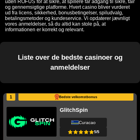
uden ROFUS for at sikre, at spillere får adgang til sikre, fair
og gennemsigtige platforme. Hvert casino bliver vurderet
ud fra licens, sikkerhed, bonusbetingelser, spiludvalg,
betalingsmetoder og kundeservice. Vi opdaterer jævnligt
vores anmeldelser, så du altid kan stole på, at
informationen er korrekt og relevant.
Liste over de bedste casinoer og
anmeldelser
1
Bedste velkomstbonus
GlitchSpin
Curacao
5/5