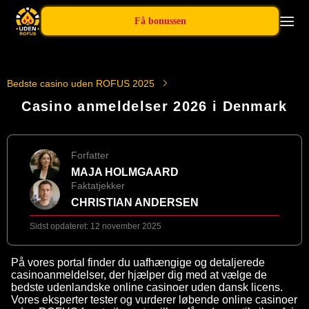
Få bonussen
Bedste casino uden ROFUS 2025
Casino anmeldelser 2026 i Denmark
Forfatter
MAJA HOLMGAARD
Faktatjekker
CHRISTIAN ANDERSEN
Sidst opdateret:
12 november 2025
På vores portal finder du uafhængige og detaljerede
casinoanmeldelser, der hjælper dig med at vælge de
bedste udenlandske online casinoer uden dansk licens.
Vores eksperter tester og vurderer løbende online casinoer