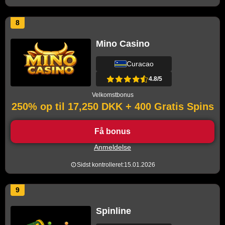
8
Mino Casino
Curacao
4.8/5
Velkomstbonus
250% op til 17,250 DKK + 400 Gratis Spins
Få bonus
Anmeldelse
Sidst kontrolleret:15.01.2026
9
Spinline