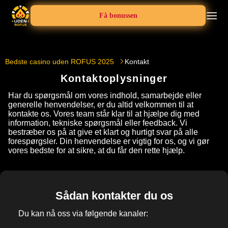
Få bonussen
Bedste casino uden ROFUS 2025
Kontakt
Kontaktoplysninger
Har du spørgsmål om vores indhold, samarbejde eller
generelle henvendelser, er du altid velkommen til at
kontakte os. Vores team står klar til at hjælpe dig med
information, tekniske spørgsmål eller feedback. Vi
bestræber os på at give et klart og hurtigt svar på alle
forespørgsler. Din henvendelse er vigtig for os, og vi gør
vores bedste for at sikre, at du får den rette hjælp.
Sådan kontakter du os
Du kan nå oss via følgende kanaler: