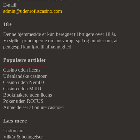
E-mail:
admin@udenrofuscasino.com
18+
Denne hjemmeside er kun beregnet til brugere over 18 år.
Vi støtter principperne om ansvarligt spil og minder om, at
pengespil kan føre til afhængighed.
Populære artikler
Casino uden licens
Udenlandske casinoer
Casino uden NemID
Casino uden MitID
Bookmakere uden licens
Poker uden ROFUS
Anmeldelser af online casinoer
Læs mere
Ludomani
Vilkår & betingelser